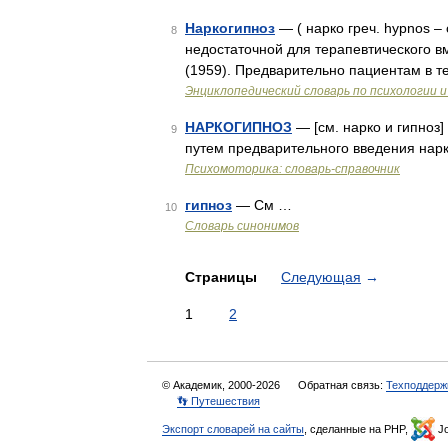
Наркогипноз
— ( нарко греч. hypnos –
8
недостаточной для терапевтического 
(1959). Предварительно пациентам в те
Энциклопедический словарь по психологии и
НАРКОГИПНОЗ
— [см. нарко и гипноз]
9
путем предварительного введения нарк
Психомоторика: cловарь-справочник
гипноз
— См …
10
Словарь синонимов
Страницы
Следующая
→
1
2
© Академик, 2000-2026
Обратная связь:
Техподдерж
👣 Путешествия
Экспорт словарей на сайты
, сделанные на PHP,
Jo