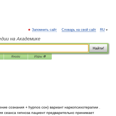
Запомнить сайт
Словарь на свой сайт
RU
едии на Академике
Найти!
Книги
Игры ⚽
ение сознания + hypnоs сон) вариант наркопсихотерапии .
ния сеанса гипноза пациент предварительно принимает