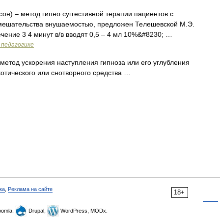
 сон) – метод гипно суггестивной терапии пациентов с
вмешательства внушаемостью, предложен Телешевской М.Э.
чение 3 4 минут в/в вводят 0,5 – 4 мл 10%&#8230; …
 педагогике
 метод ускорения наступления гипноза или его углубления
отического или снотворного средства …
ка
,
Реклама на сайте
18+
omla,
Drupal,
WordPress, MODx.