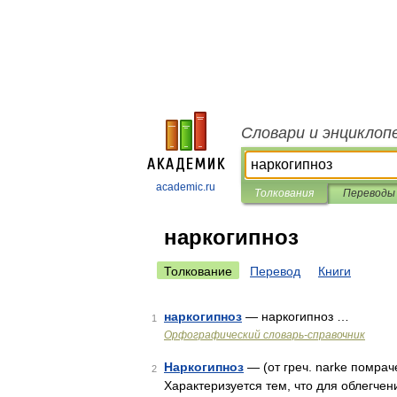
Словари и энциклоп
academic.ru
Толкования
Переводы
наркогипноз
Толкование
Перевод
Книги
наркогипноз
— наркогипноз …
1
Орфографический словарь-справочник
Наркогипноз
— (от греч. narke помрач
2
Характеризуется тем, что для облегче