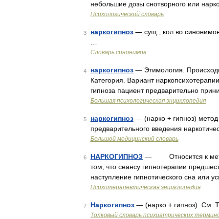
небольшие дозы снотворного или нарк
Психологический словарь
наркогипноз
— сущ., кол во синонимов:
3
…
Словарь синонимов
наркогипноз
— Этимология. Происходит
4
Категория. Вариант наркопсихотерапии
гипноза пациент предварительно прин
Большая психологическая энциклопедия
наркогипноз
— (нарко + гипноз) метод
5
предварительного введения наркотиче
Большой медицинский словарь
НАРКОГИПНОЗ
— Относится к метода
6
том, что сеансу гипнотерапии предшес
наступление гипнотического сна или у
Психотерапевтическая энциклопедия
Наркогипноз
— (нарко + гипноз). См.
7
Толковый словарь психиатрических термин