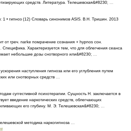
отизирующих средств. Литература. Телешевская&#8230; …
 1 • гипноз (12) Словарь синонимов ASIS. В.Н. Тришин. 2013
 от греч. narke помрачение сознания + hypnоs сон.
. Специфика. Характеризуется тем, что для облегчения сеанса
имает небольшие дозы снотворного или&#8230; …
 ускорения наступления гипноза или его углубления путем
ских или снотворных средств …
м суггестивной психотерапии. Сущность Н. заключается в
твует введение наркотических средств, облегчающих
силивающих его глубину. М. Э. Телешевская&#8230; …
 Телешевской методика наркогипноза …
ов